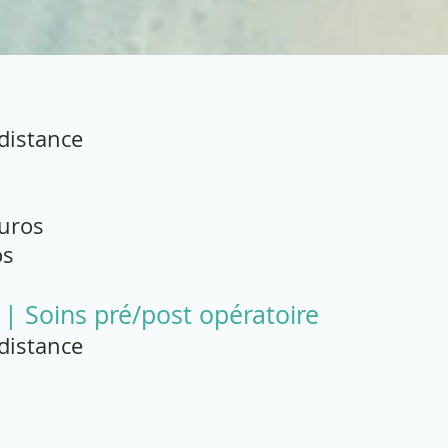
S
 distance
euros
os
| Soins pré/post opératoire
 distance