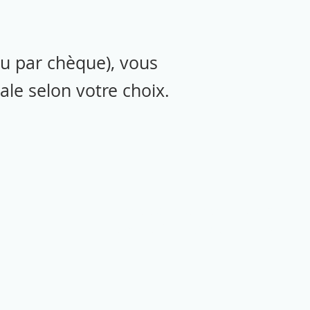
u par chèque), vous
ale selon votre choix.
annesophie.dansette.com
Siret : 840 008 908 000 13