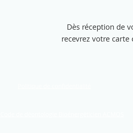
Dès réception de v
recevrez votre carte
Mentions légales
Politique de confidentialité
Ethique du praticien reiki
Code de déontologie Bioénergéticien ACMOS